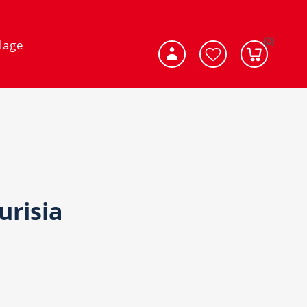
(0)
lage
urisia