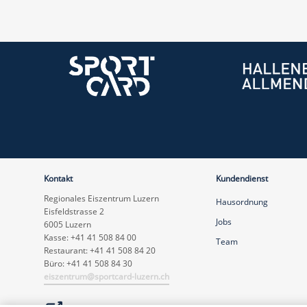
Kontakt
Kundendienst
Regionales Eiszentrum Luzern
Hausordnung
Eisfeldstrasse 2
Jobs
6005 Luzern
Kasse: +41 41 508 84 00
Team
Restaurant: +41 41 508 84 20
Büro: +41 41 508 84 30
eiszentrum@sportcard-luzern.ch