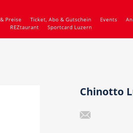
& Preise
Ticket, Abo & Gutschein
Events
An
REZtaurant
Sportcard Luzern
Chinotto L