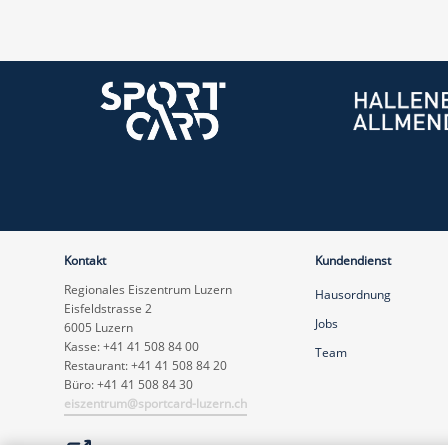
Kontakt
Kundendienst
Regionales Eiszentrum Luzern
Hausordnung
Eisfeldstrasse 2
Jobs
6005 Luzern
Kasse: +41 41 508 84 00
Team
Restaurant: +41 41 508 84 20
Büro: +41 41 508 84 30
eiszentrum@sportcard-luzern.ch