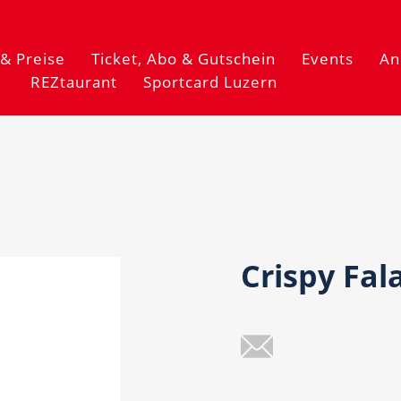
& Preise
Ticket, Abo & Gutschein
Events
An
REZtaurant
Sportcard Luzern
Crispy Fal