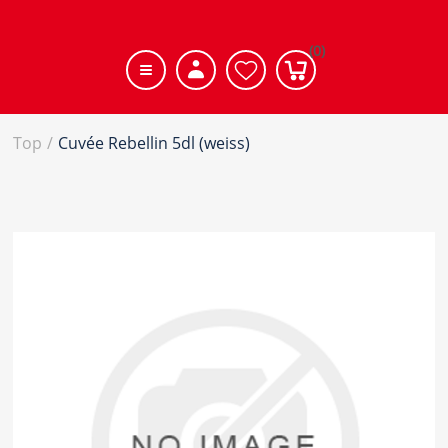
(0)
Top
/
Cuvée Rebellin 5dl (weiss)