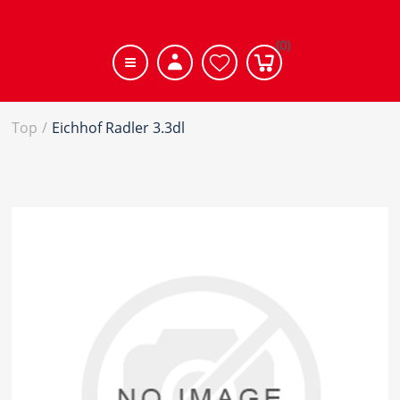
(0)
Top
/
Eichhof Radler 3.3dl