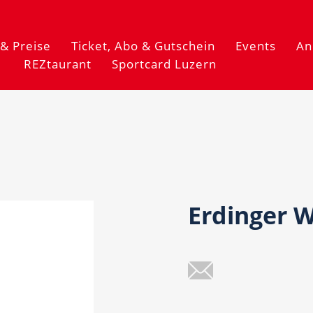
& Preise
Ticket, Abo & Gutschein
Events
An
REZtaurant
Sportcard Luzern
Erdinger W