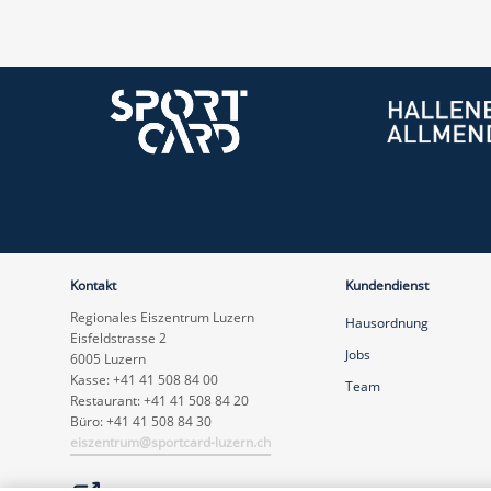
Kontakt
Kundendienst
Regionales Eiszentrum Luzern
Hausordnung
Eisfeldstrasse 2
Jobs
6005 Luzern
Kasse: +41 41 508 84 00
Team
Restaurant: +41 41 508 84 20
Büro: +41 41 508 84 30
eiszentrum@sportcard-luzern.ch