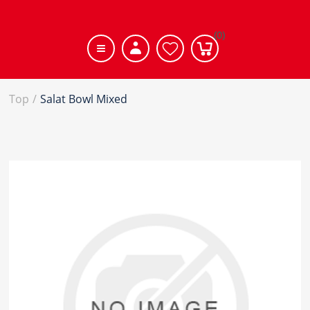
(0)
Top
/
Salat Bowl Mixed