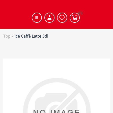
(0)
Top
/
Ice Caffè Latte 3dl