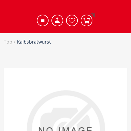
(0)
Top
/
Kalbsbratwurst