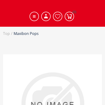
(0)
Top
/
Maxibon Pops