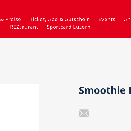
& Preise
Ticket, Abo & Gutschein
Events
An
REZtaurant
Sportcard Luzern
Smoothie 