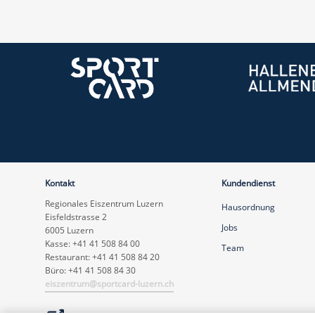
Kontakt
Kundendienst
Regionales Eiszentrum Luzern
Hausordnung
Eisfeldstrasse 2
Jobs
6005 Luzern
Kasse: +41 41 508 84 00
Team
Restaurant: +41 41 508 84 20
Büro: +41 41 508 84 30
eiszentrum@sportcard-luzern.ch