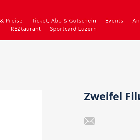
& Preise
Ticket, Abo & Gutschein
Events
An
REZtaurant
Sportcard Luzern
Zweifel Fil