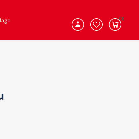
(0)
lage
u