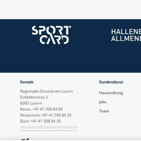
Kontakt
Kundendienst
Regionales Eiszentrum Luzern
Hausordnung
Eisfeldstrasse 2
Jobs
6005 Luzern
Kasse: +41 41 508 84 00
Team
Restaurant: +41 41 508 84 20
Büro: +41 41 508 84 30
eiszentrum@sportcard-luzern.ch